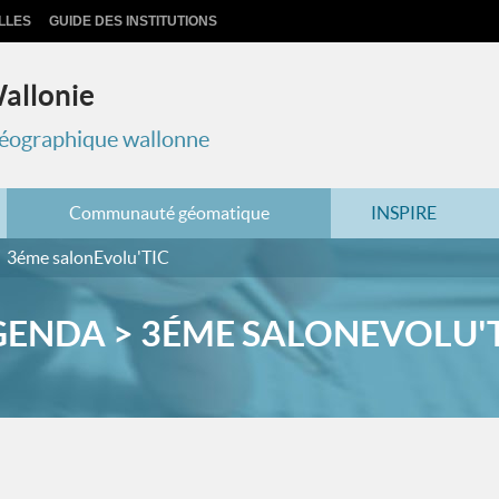
LLES
GUIDE DES INSTITUTIONS
Wallonie
 géographique wallonne
Communauté géomatique
INSPIRE
3éme salonEvolu'TIC
ENDA > 3ÉME SALONEVOLU'