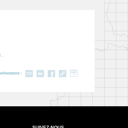
..
événement :
SUIVEZ-NOUS