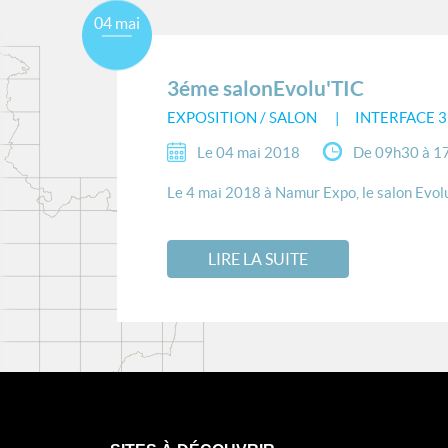
04 mai
3éme salonEvolu'TIC
EXPOSITION / SALON
INTERFACE 
Le 04 mai 2018
De 09h30 à 1
Le 4 mai 2018 à Namur Expo, le salon Evolu’
LIRE LA SUITE