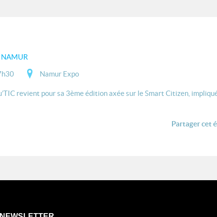
3 NAMUR
7h30
Namur Expo
TIC revient pour sa 3ème édition axée sur le Smart Citizen, impliqué.
Partager cet 
NEWSLETTER