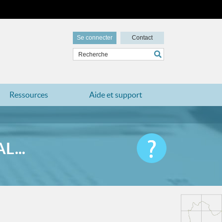
Se connecter
Contact
Ressources
Aide et support
L...