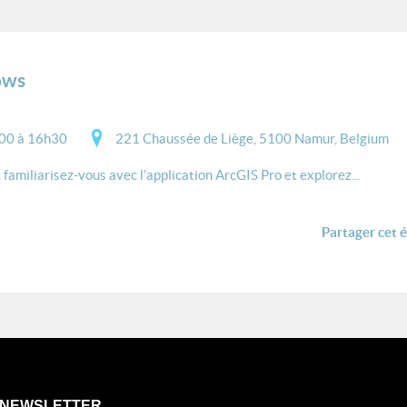
ows
00 à 16h30
221 Chaussée de Liège, 5100 Namur, Belgium
amiliarisez-vous avec l’application ArcGIS Pro et explorez...
Partager cet 
NEWSLETTER