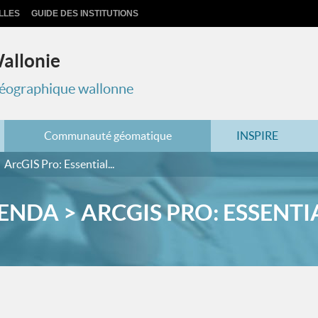
LLES
GUIDE DES INSTITUTIONS
Wallonie
 géographique wallonne
Communauté géomatique
INSPIRE
ArcGIS Pro: Essential...
NDA > ARCGIS PRO: ESSENTIA