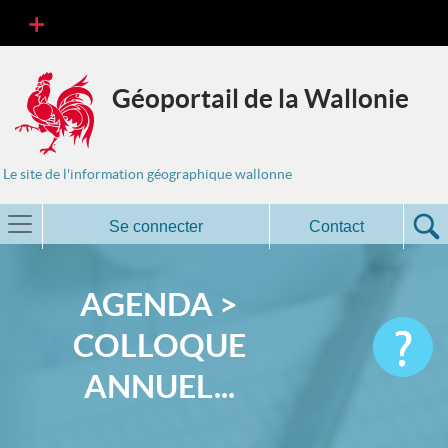
Géoportail de la Wallonie
Le site de l'information géographique wallonne
Se connecter
Contact
AGENDA >
COLLOQUE
ANNUEL...