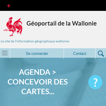
Géoportail de la Wallonie
Le site de l'information géographique wallonne
Se connecter
Contact
AGENDA >
CONCEVOIR DES
CARTES...