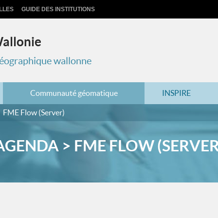
LLES
GUIDE DES INSTITUTIONS
Wallonie
 géographique wallonne
Communauté géomatique
INSPIRE
FME Flow (Server)
AGENDA > FME FLOW (SERVER