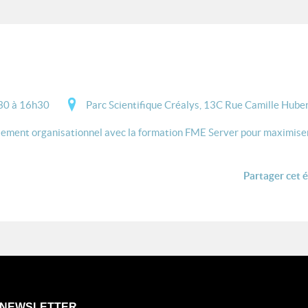
30 à 16h30
Parc Scientifique Créalys, 13C Rue Camille Hube
ement organisationnel avec la formation FME Server pour maximiser.
Partager cet 
NEWSLETTER