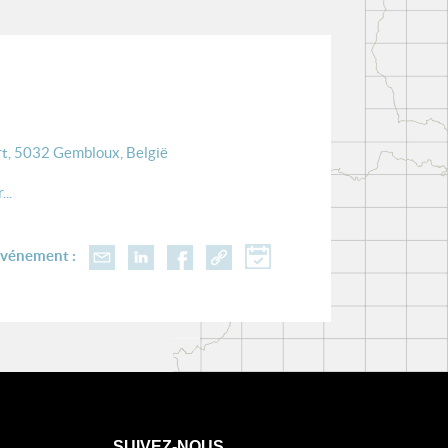
rt, 5032 Gembloux, België
..
événement :
SUIVEZ-NOUS