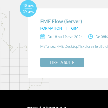
18 avr.
19 avr.
FME Flow (Server)
FORMATION
GIM
Du 18 au 19 avr. 2024
De 08h
Maîtrisez FME Desktop? Explorez le déploi
LIRE LA SUITE