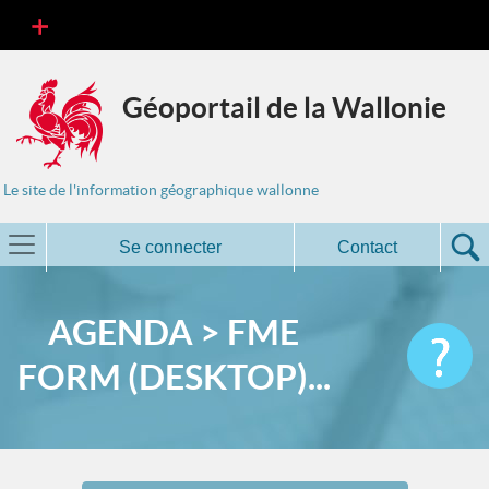
Géoportail de la Wallonie
Le site de l'information géographique wallonne
Se connecter
Contact
AGENDA > FME
FORM (DESKTOP)...