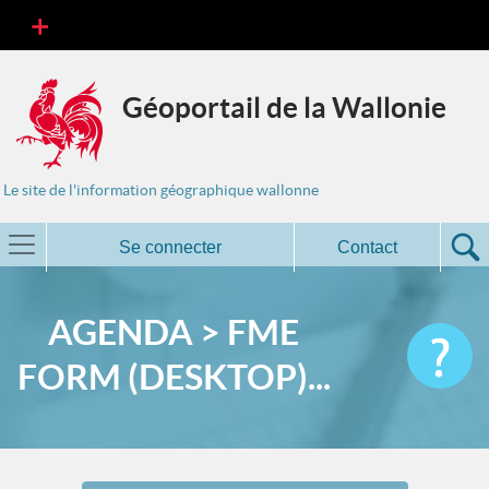
Géoportail de la Wallonie
Le site de l'information géographique wallonne
Se connecter
Contact
AGENDA > FME
FORM (DESKTOP)...