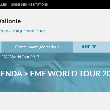
LLES
GUIDE DES INSTITUTIONS
Wallonie
 géographique wallonne
Communauté géomatique
INSPIRE
FME World Tour 2017
ENDA > FME WORLD TOUR 2