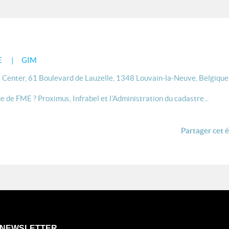
E
GIM
 Center, 61 Boulevard de Lauzelle, 1348 Louvain-la-Neuve, Belgique
de FME ? Proximus, Infrabel et l’Administration du cadastre...
Partager cet 
NEWSLETTER