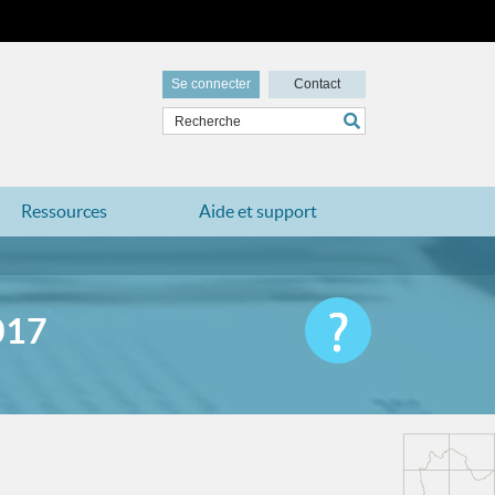
Se connecter
Contact
Ressources
Aide et support
017