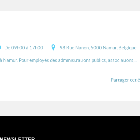
De 09h00 à 17h00
98 Rue Nanon, 5000 Namur, Belgique
Namur. Pour employés des administrations publics, associations,...
Partager cet 
NEWSLETTER