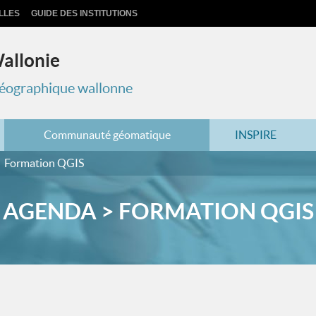
LLES
GUIDE DES INSTITUTIONS
Wallonie
 géographique wallonne
Communauté géomatique
INSPIRE
Formation QGIS
AGENDA > FORMATION QGIS