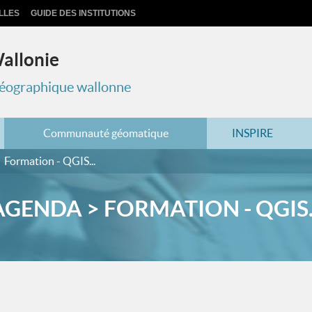
LLES
GUIDE DES INSTITUTIONS
Wallonie
 géographique wallonne
Communauté géomatique
INSPIRE
Formation - QGIS...
AGENDA > FORMATION - QGIS..