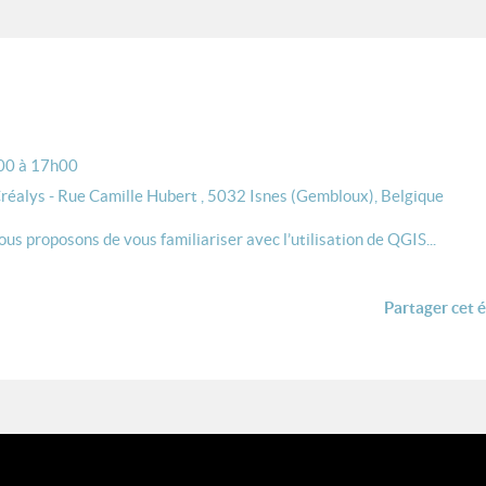
00 à 17h00
réalys - Rue Camille Hubert , 5032 Isnes (Gembloux), Belgique
us proposons de vous familiariser avec l’utilisation de QGIS...
Partager cet 