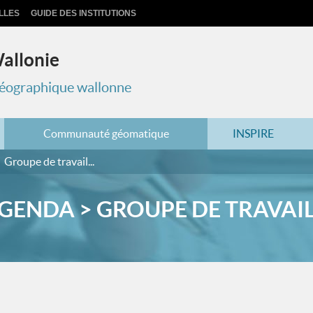
LLES
GUIDE DES INSTITUTIONS
Wallonie
 géographique wallonne
Communauté géomatique
INSPIRE
Groupe de travail...
GENDA > GROUPE DE TRAVAIL.