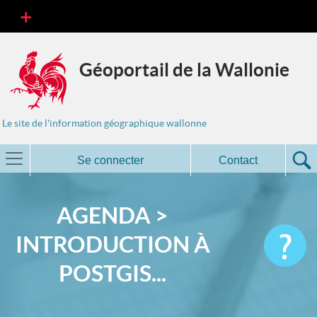
Géoportail de la Wallonie
Le site de l'information géographique wallonne
Se connecter
Contact
AGENDA >
INTRODUCTION À
POSTGIS...