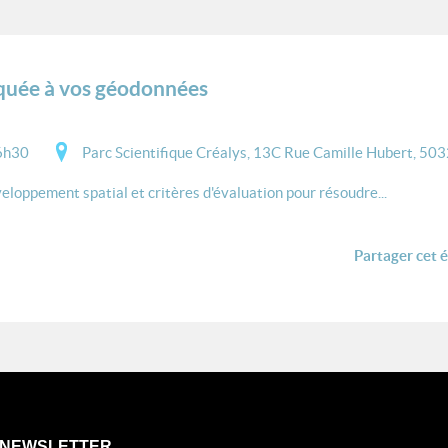
liquée à vos géodonnées
6h30
Parc Scientifique Créalys, 13C Rue Camille Hubert, 50
veloppement spatial et critères d'évaluation pour résoudre...
Partager cet 
NEWSLETTER