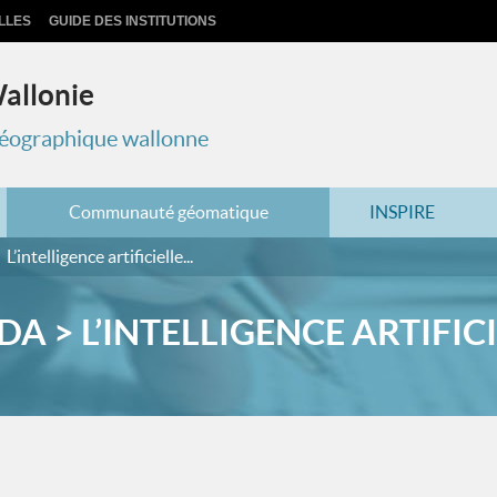
LLES
GUIDE DES INSTITUTIONS
Wallonie
 géographique wallonne
Communauté géomatique
INSPIRE
L’intelligence artificielle...
A > L’INTELLIGENCE ARTIFICIE