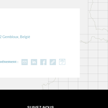
32 Gembloux, België
événement :
SUIVEZ-NOUS