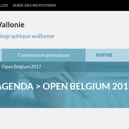
LLES
GUIDE DES INSTITUTIONS
Wallonie
 géographique wallonne
Communauté géomatique
INSPIRE
Open Belgium 2017
AGENDA > OPEN BELGIUM 201