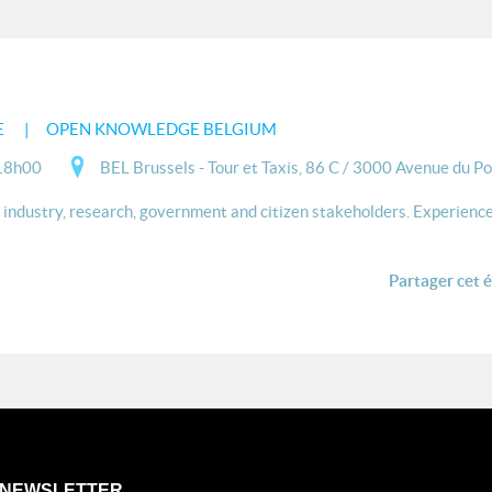
E
OPEN KNOWLEDGE BELGIUM
18h00
BEL Brussels - Tour et Taxis, 86 C / 3000 Avenue du Po
industry, research, government and citizen stakeholders. Experience.
Partager cet 
NEWSLETTER