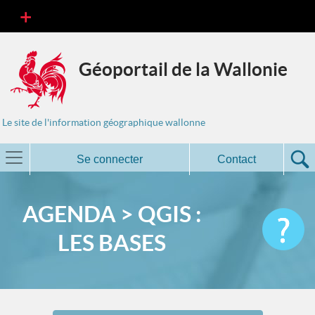
Géoportail de la Wallonie
Le site de l'information géographique wallonne
Se connecter
Contact
AGENDA > QGIS :
LES BASES