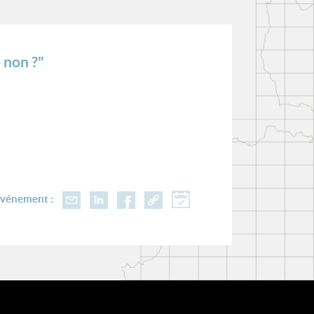
 non ?"
événement :