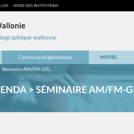
LLES
GUIDE DES INSTITUTIONS
Wallonie
 géographique wallonne
Communauté géomatique
INSPIRE
Séminaire AM/FM-GIS...
ENDA > SÉMINAIRE AM/FM-GIS