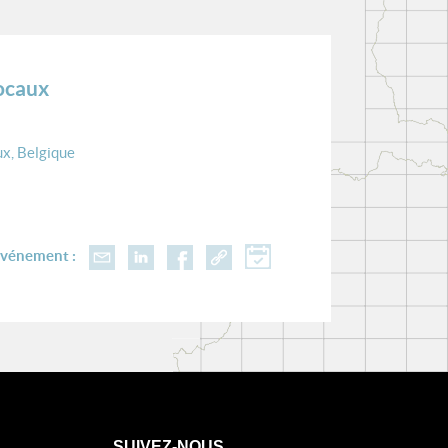
locaux
x, Belgique
événement :
SUIVEZ-NOUS