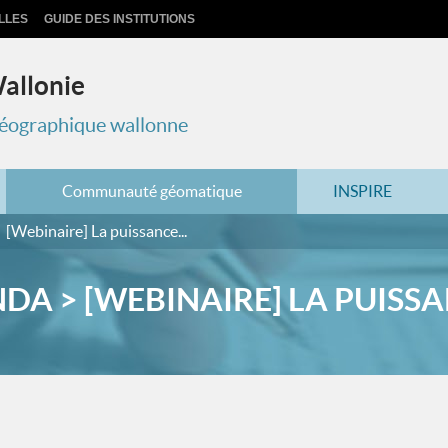
LLES
GUIDE DES INSTITUTIONS
Wallonie
 géographique wallonne
Communauté géomatique
INSPIRE
[Webinaire] La puissance...
DA > [WEBINAIRE] LA PUISSAN