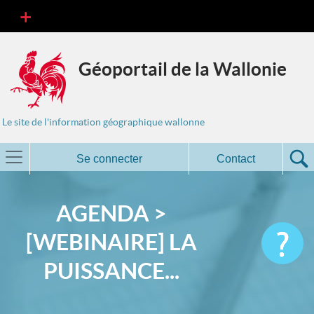
Géoportail de la Wallonie
Le site de l'information géographique wallonne
Se connecter
Contact
AGENDA >
[WEBINAIRE] LA
PUISSANCE...