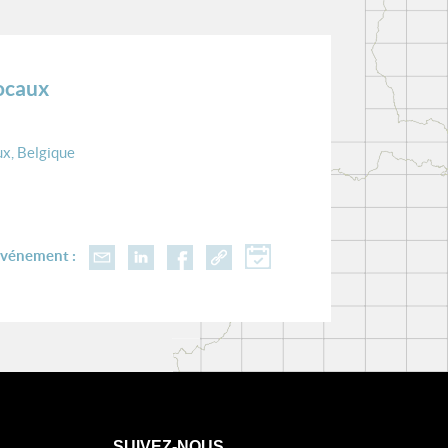
locaux
x, Belgique
événement :
SUIVEZ-NOUS