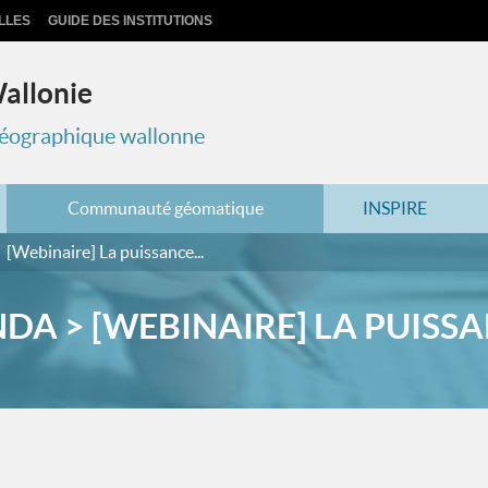
LLES
GUIDE DES INSTITUTIONS
Wallonie
 géographique wallonne
Communauté géomatique
INSPIRE
[Webinaire] La puissance...
DA > [WEBINAIRE] LA PUISSAN