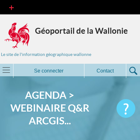
Géoportail de la Wallonie
Le site de l'information géographique wallonne
Se connecter
Contact
AGENDA >
WEBINAIRE Q&R
ARCGIS...