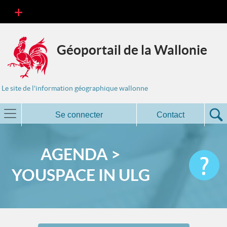
Géoportail de la Wallonie
Le site de l'information géographique wallonne
Se connecter
Contact
AGENDA >
YOUSPACE IN ULG