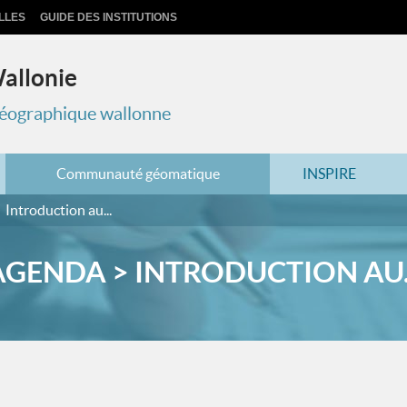
LLES
GUIDE DES INSTITUTIONS
Wallonie
 géographique wallonne
Communauté géomatique
INSPIRE
Introduction au...
AGENDA > INTRODUCTION AU..