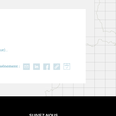
e)...
événement :
SUIVEZ-NOUS