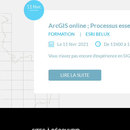
11 févr.
ArcGIS online ; Processus esse
FORMATION
ESRI BELUX
Le 11 févr. 2021
De 11h00 à 
Vous n'avez pas encore d'expérience en SIG 
LIRE LA SUITE