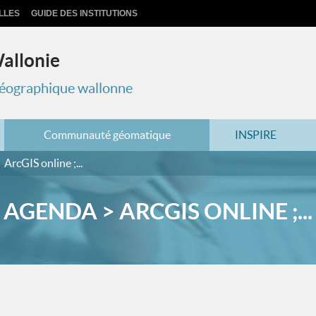
LLES
GUIDE DES INSTITUTIONS
Wallonie
 géographique wallonne
Communauté géomatique
INSPIRE
ArcGIS online ;...
AGENDA > ARCGIS ONLINE ;...