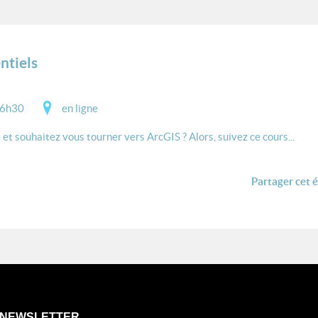
ntiels
16h30
en ligne
et souhaitez vous tourner vers ArcGIS ? Alors, suivez ce cours...
Partager cet 
NEWSLETTER