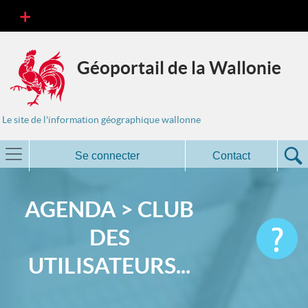
Géoportail de la Wallonie
Le site de l'information géographique wallonne
Se connecter
Contact
AGENDA > CLUB
DES
UTILISATEURS...