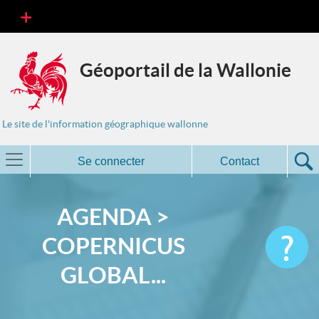
Géoportail de la Wallonie
Le site de l'information géographique wallonne
Se connecter
Contact
AGENDA >
COPERNICUS
GLOBAL...