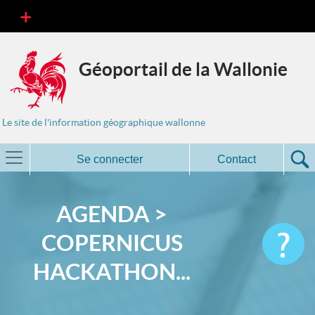
Géoportail de la Wallonie
Le site de l'information géographique wallonne
Se connecter
Contact
AGENDA >
COPERNICUS
HACKATHON...