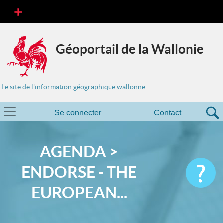
Géoportail de la Wallonie
Le site de l'information géographique wallonne
Se connecter
Contact
AGENDA >
ENDORSE - THE
EUROPEAN...