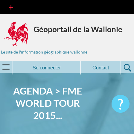
Géoportail de la Wallonie
Le site de l'information géographique wallonne
Se connecter
Contact
AGENDA > FME
WORLD TOUR
2015...