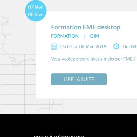
07 févr.
08 févr.
Formation FME desktop
FORMATION
GIM
Du 07 au 08 févr. 2019
De 09h
Vous voulez encore mieux maîtriser FME ? L
LIRE LA SUITE