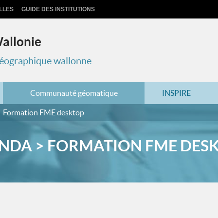
LLES
GUIDE DES INSTITUTIONS
Wallonie
 géographique wallonne
Communauté géomatique
INSPIRE
Formation FME desktop
NDA > FORMATION FME DES