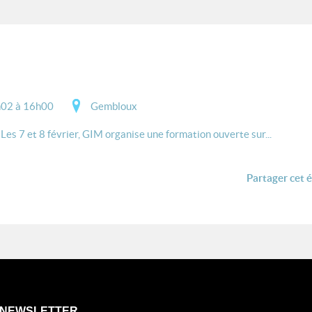
02 à 16h00
Gembloux
es 7 et 8 février, GIM organise une formation ouverte sur...
Partager cet 
NEWSLETTER