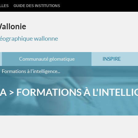
LLES
GUIDE DES INSTITUTIONS
Wallonie
 géographique wallonne
Communauté géomatique
INSPIRE
Formations à l'intelligence...
 > FORMATIONS À L'INTELLIG