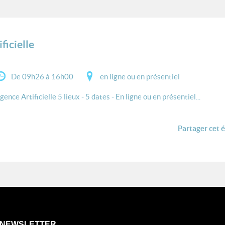
ficielle
De 09h26 à 16h00
en ligne ou en présentiel
ence Artificielle 5 lieux - 5 dates - En ligne ou en présentiel...
Partager cet 
NEWSLETTER