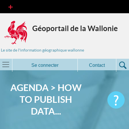
Géoportail de la Wallonie
Le site de l'information géographique wallonne
Se connecter
Contact
AGENDA > HOW
TO PUBLISH
DATA...