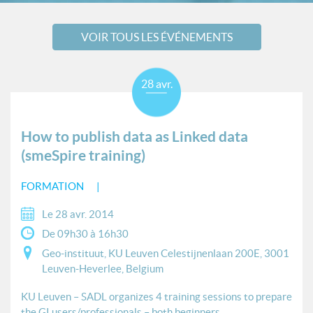
VOIR TOUS LES ÉVÉNEMENTS
28 avr.
How to publish data as Linked data
(smeSpire training)
FORMATION
Le 28 avr. 2014
De 09h30 à 16h30
Geo-instituut, KU Leuven Celestijnenlaan 200E, 3001
Leuven-Heverlee, Belgium
KU Leuven – SADL organizes 4 training sessions to prepare
the GI users/professionals – both beginners...