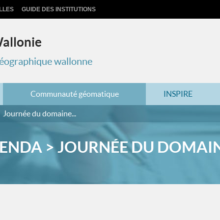
LLES
GUIDE DES INSTITUTIONS
Wallonie
 géographique wallonne
Communauté géomatique
INSPIRE
Journée du domaine...
ENDA > JOURNÉE DU DOMAINE