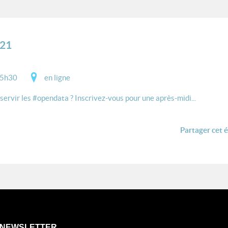
021
15h30
en ligne
servir les #opendata ? Inscrivez-vous pour une après-midi...
Partager cet 
NEWSLETTER