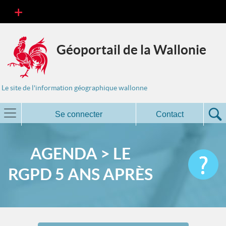
Géoportail de la Wallonie
Le site de l'information géographique wallonne
Se connecter
Contact
AGENDA > LE
RGPD 5 ANS APRÈS