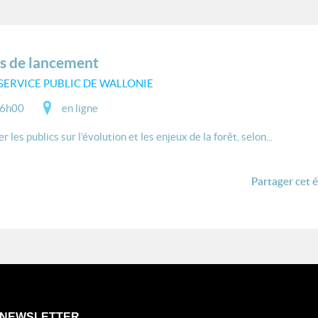
rès de lancement
SERVICE PUBLIC DE WALLONIE
16h00
en ligne
es publics sur l’évolution et les enjeux de la forêt, selon...
Partager cet 
NEWSLETTER