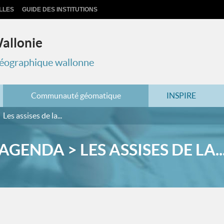
LLES
GUIDE DES INSTITUTIONS
Wallonie
 géographique wallonne
Communauté géomatique
INSPIRE
Les assises de la...
AGENDA > LES ASSISES DE LA..