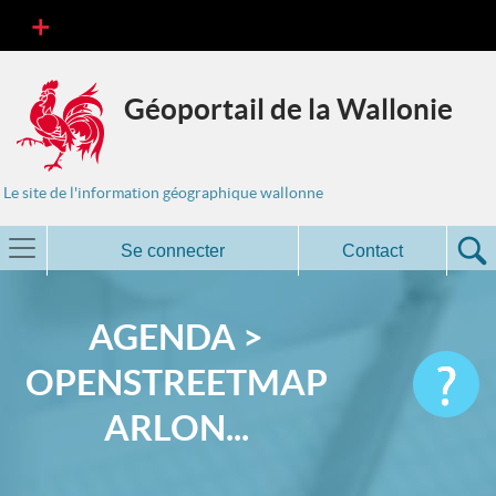
Géoportail de la Wallonie
Le site de l'information géographique wallonne
Se connecter
Contact
AGENDA >
OPENSTREETMAP
ARLON...