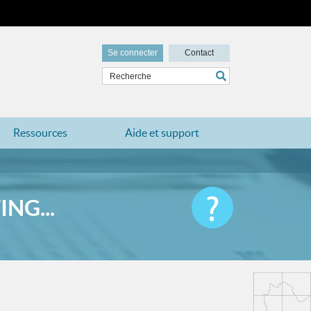
Se connecter
Contact
Ressources
Aide et support
NG...