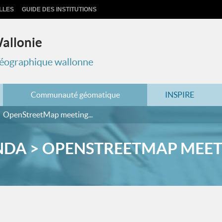
LLES
GUIDE DES INSTITUTIONS
Wallonie
 géographique wallonne
Communauté géomatique
INSPIRE
OpenStreetMap meeting...
DA > OPENSTREETMAP MEETI