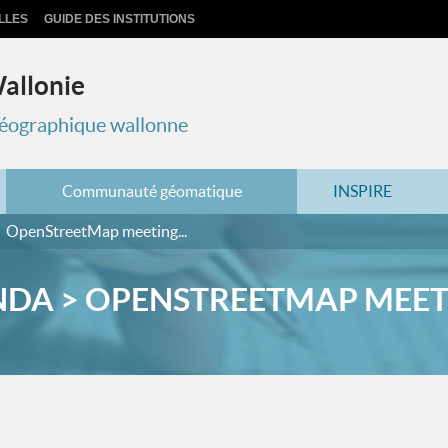
LLES
GUIDE DES INSTITUTIONS
Wallonie
 géographique wallonne
Communauté géomatique
INSPIRE
OpenStreetMap meeting...
DA > OPENSTREETMAP MEETI