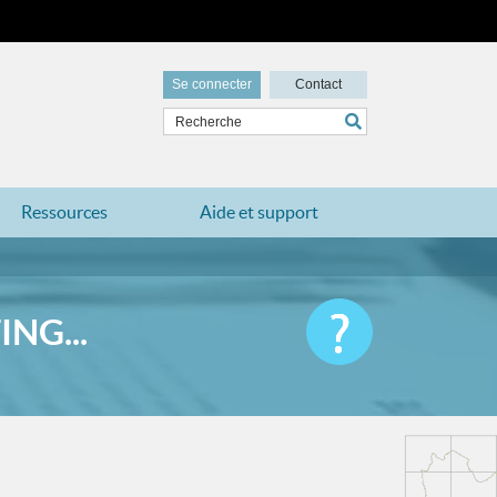
Se connecter
Contact
Ressources
Aide et support
NG...