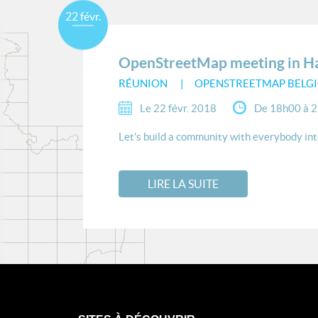
22 févr.
OpenStreetMap meeting in Ha
RÉUNION
OPENSTREETMAP BELGI
Le 22 févr. 2018
De 18h00 à 
Let's build a community with everybody in
LIRE LA SUITE