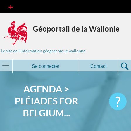
Géoportail de la Wallonie
Le site de l'information géographique wallonne
Se connecter
Contact
AGENDA >
PLÉIADES FOR
BELGIUM...