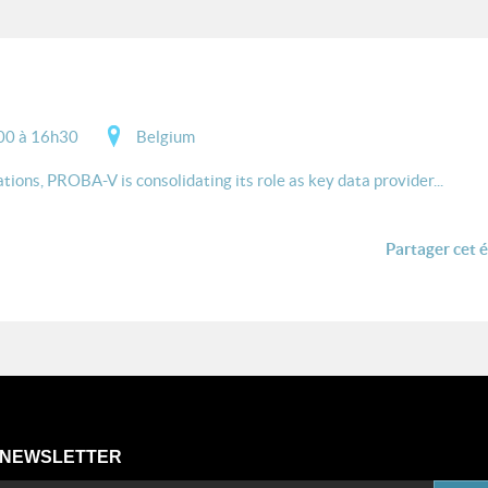
00 à 16h30
Belgium
tions, PROBA-V is consolidating its role as key data provider...
Partager cet 
NEWSLETTER