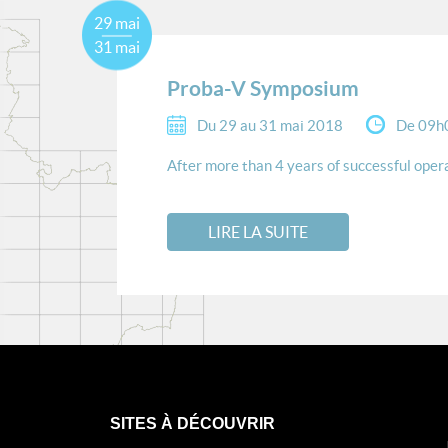
29 mai
31 mai
Proba-V Symposium
Du 29 au 31 mai 2018
De 09h
After more than 4 years of successful opera
LIRE LA SUITE
SITES À DÉCOUVRIR