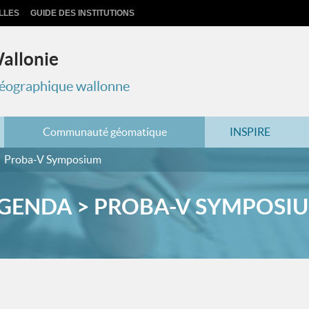
LLES
GUIDE DES INSTITUTIONS
Wallonie
 géographique wallonne
Communauté géomatique
INSPIRE
Proba-V Symposium
GENDA > PROBA-V SYMPOSI