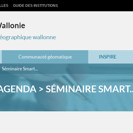
LLES
GUIDE DES INSTITUTIONS
Wallonie
 géographique wallonne
Communauté géomatique
INSPIRE
Séminaire Smart...
AGENDA > SÉMINAIRE SMART..