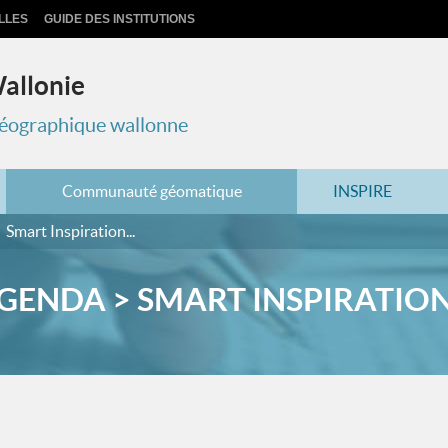
LLES
GUIDE DES INSTITUTIONS
Wallonie
 géographique wallonne
Communauté géomatique
INSPIRE
Smart Inspiration...
GENDA > SMART INSPIRATION.