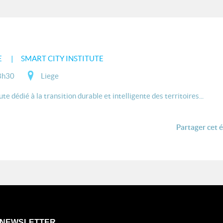
E
SMART CITY INSTITUTE
8h30
Liege
e dédié à la transition durable et intelligente des territoires...
Partager cet 
NEWSLETTER