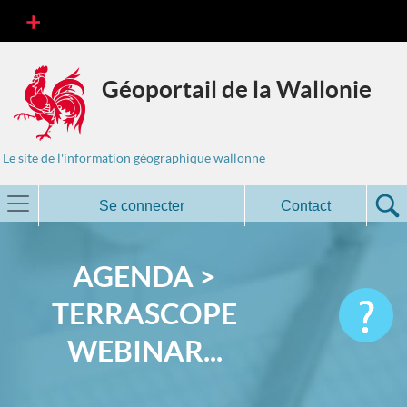
Géoportail de la Wallonie
Le site de l'information géographique wallonne
Se connecter
Contact
AGENDA >
TERRASCOPE
WEBINAR...