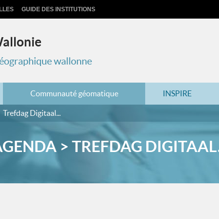
LLES
GUIDE DES INSTITUTIONS
Wallonie
 géographique wallonne
Communauté géomatique
INSPIRE
Trefdag Digitaal...
GENDA > TREFDAG DIGITAAL.