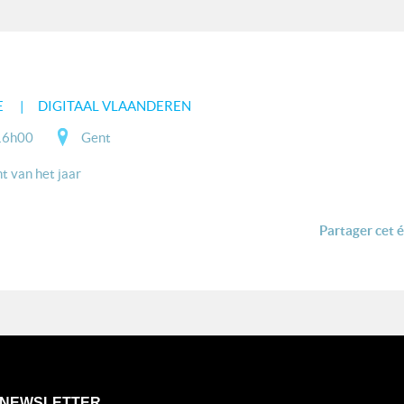
E
DIGITAAL VLAANDEREN
16h00
Gent
t van het jaar
Partager cet 
NEWSLETTER