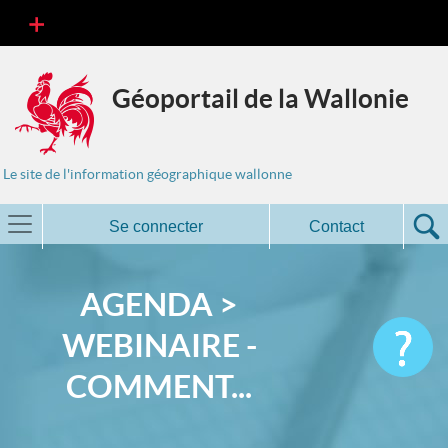
Géoportail de la Wallonie
Le site de l'information géographique wallonne
Se connecter
Contact
AGENDA >
WEBINAIRE -
COMMENT...