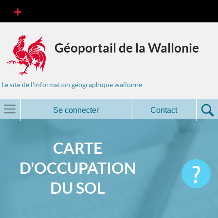
Géoportail de la Wallonie
Le site de l'information géographique wallonne
Se connecter
Contact
CARTE
D'OCCUPATION
DU SOL