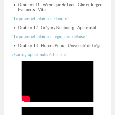
Orateurs 11 - Véronique de Laet - Gim et Jurgen
Everaerts - Vito
" Le potentiel solaire en Flandre "
Orateur 12 - Grégory Neubourg - Apere asbl
" Le potentiel solaire en région bruxelloise "
Orateur 13 - Florent Poux – Université de Liège
« Cartographie multi-échelles »