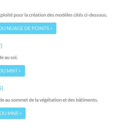
exploité pour la création des modèles cités ci-dessous.
 DU NUAGE DE POINTS >
)
e au sol.
 DU MNT >
S)
itude au sommet de la végétation et des bâtiments.
 DU MNS >