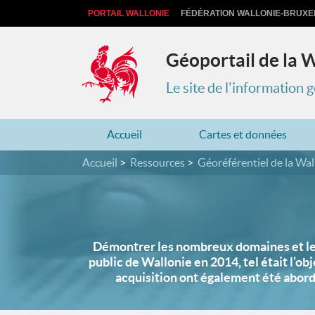
PORTAIL WALLONIE
FÉDÉRATION WALLONIE-BRUXE
Géoportail de la 
Le site de l'information
Accueil
Cartes et données
Accueil
Ressources
Géoréférentiel de la Wal
Démontrer les nombreux domaines et les 
public de Wallonie en 2014, tel était l’obj
acquisition ont également été abord