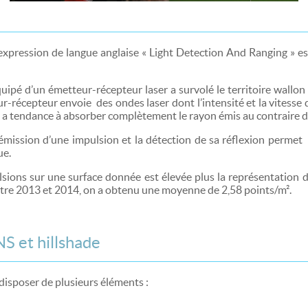
’expression de langue anglaise « Light Detection And Ranging » e
uipé d’un émetteur-récepteur laser a survolé le territoire wallon
ur-récepteur envoie des ondes laser dont l’intensité et la vitesse
u a tendance à absorber complètement le rayon émis au contraire d
’émission d’une impulsion et la détection de sa réflexion permet
rue.
sions sur une surface donnée est élevée plus la représentation du 
entre 2013 et 2014, on a obtenu une moyenne de 2,58 points/m².
S et hillshade
 disposer de plusieurs éléments :