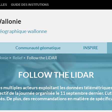
LLES
GUIDE DES INSTITUTIONS
Wallonie
 géographique wallonne
Communauté géomatique
INSPIRE
lonie
Relief
Follow the LiDAR
FOLLOW THE LIDAR
multiples acteurs exploitant les données télémétriques is
ectif de la journée organisée le 11 septembre dernier. L’ut
és. De plus, des recommandations en matière de spécific