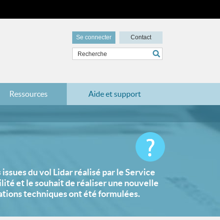
Se connecter
Contact
Ressources
Aide et support
sues du vol Lidar réalisé par le Service
ilité et le souhait de réaliser une nouvelle
ations techniques ont été formulées.