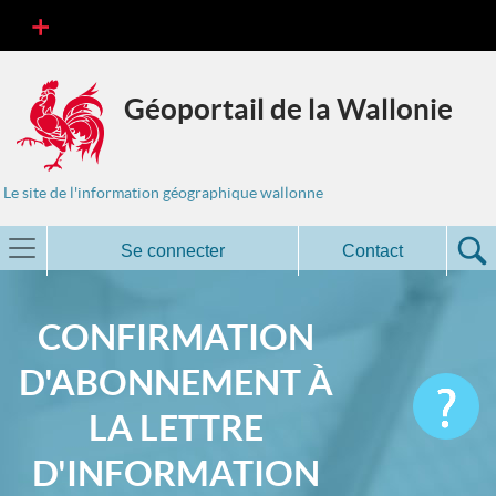
Géoportail de la Wallonie
Le site de l'information géographique wallonne
Se connecter
Contact
CONFIRMATION
D'ABONNEMENT À
LA LETTRE
D'INFORMATION