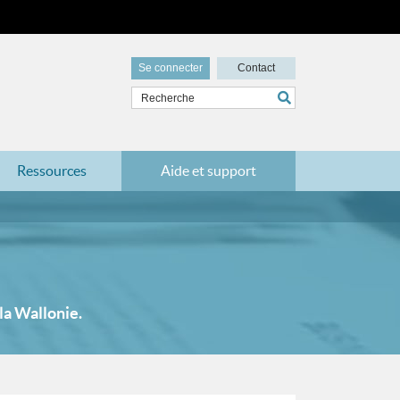
Se connecter
Contact
Ressources
Aide et support
 la Wallonie.