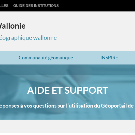
LLES
GUIDE DES INSTITUTIONS
Wallonie
 géographique wallonne
Communauté géomatique
INSPIRE
AIDE ET SUPPORT
éponses à vos questions sur l’utilisation du Géoportail de