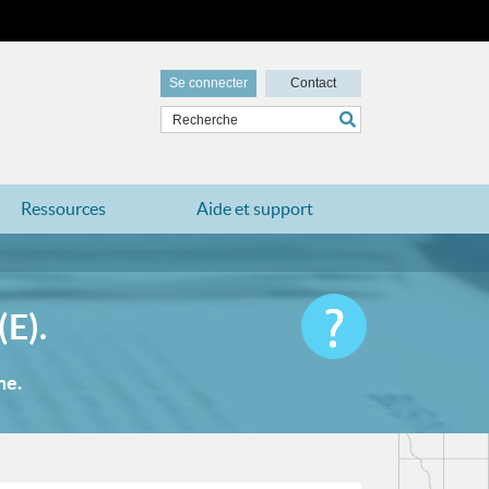
Se connecter
Contact
Ressources
Aide et support
E).
me.