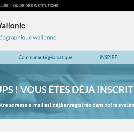
LLES
GUIDE DES INSTITUTIONS
Wallonie
 géographique wallonne
Communauté géomatique
INSPIRE
PS ! VOUS ÊTES DÉJÀ INSCRIT(
tre adresse e-mail est déjà enregistrée dans notre systè